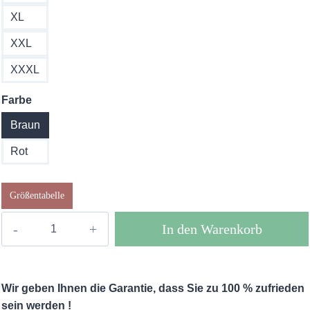
XL
XXL
XXXL
Farbe
Braun
Rot
Größentabelle
Boho
In den Warenkorb
Maxi
Kleid
Zanya
Wir geben Ihnen die Garantie, dass Sie zu 100 % zufrieden
Menge
sein werden !