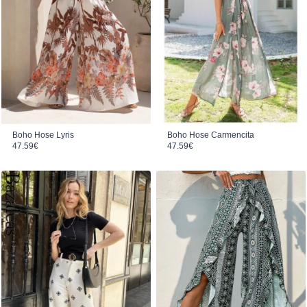
Boho Hose Carmencita
Boho Hose Lyris
47.59
€
47.59
€