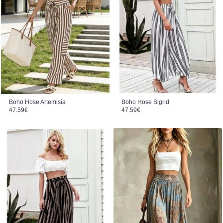
Boho Hose Artemisia
Boho Hose Sigrid
47.59
€
47.59
€