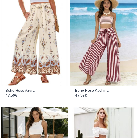
Boho Hose Kachina
Boho Hose Azura
47.59
€
47.59
€