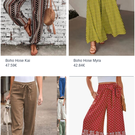
Boho Hose Myra
Boho Hose Kai
42.84
€
47.59
€