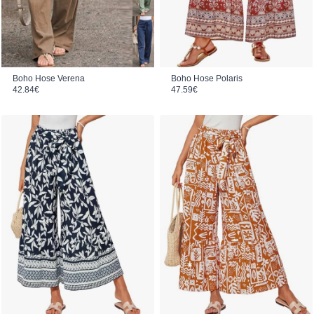
Boho Hose Verena
Boho Hose Polaris
42.84
€
47.59
€