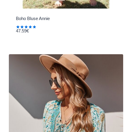
Boho Bluse Annie
47.59
€
Bewertet
mit
5.00
von 5