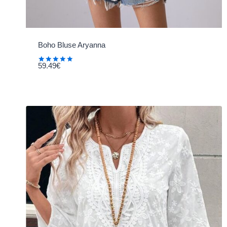
Boho Bluse Aryanna
59.49
€
Bewertet
mit
5.00
von 5