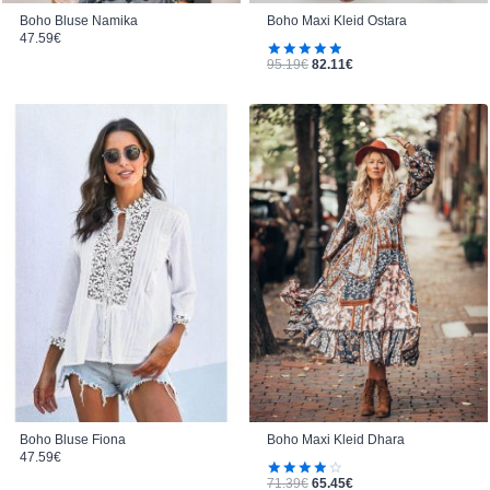
Boho Maxi Kleid Ostara
Boho Bluse Namika
47.59
€
Ursprünglicher Preis war: 95.19€
Aktueller Preis ist: 82.11€.
95.19
€
82.11
€
Bewertet
mit
5.00
von 5
Boho Bluse Fiona
Boho Maxi Kleid Dhara
47.59
€
Ursprünglicher Preis war: 71.39€
Aktueller Preis ist: 65.45€.
71.39
€
65.45
€
Bewertet