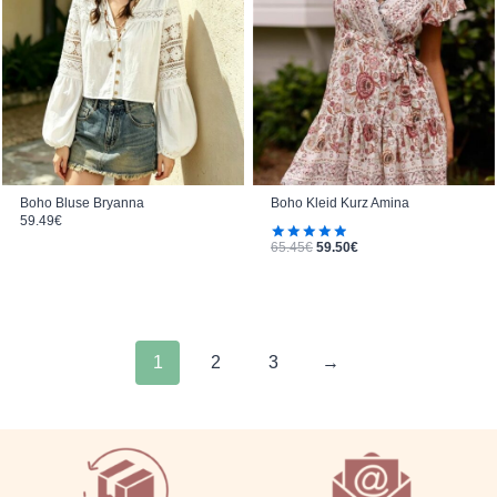
Boho Bluse Bryanna
Boho Kleid Kurz Amina
59.49
€
Ursprünglicher Preis war: 65.45€
Aktueller Preis ist: 59.50€.
65.45
€
59.50
€
Bewertet
mit
5.00
von 5
1
2
3
→