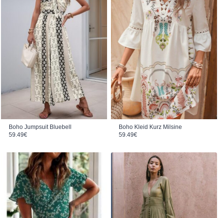
Boho Jumpsuit Bluebell
Boho Kleid Kurz Milsine
59.49
€
59.49
€