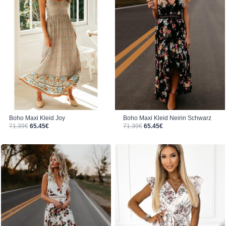
Boho Maxi Kleid Joy
Boho Maxi Kleid Neirin Schwarz
Ursprünglicher Preis war: 71.39€
Aktueller Preis ist: 65.45€.
Ursprünglicher Preis war: 71.39€
Aktueller Preis ist: 65.45€.
71.39
€
65.45
€
71.39
€
65.45
€