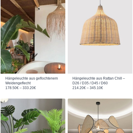
Hängeleuchte aus geflochtenem
Hängeleuchte aus Rattan Chill –
Weidengeflecht
D26 / D35 / D45 / D60
Preisspanne: 178.50€ bis 333.20€
Preisspanne: 214.20€ bis 345.10€
178.50
€
–
333.20
€
214.20
€
–
345.10
€