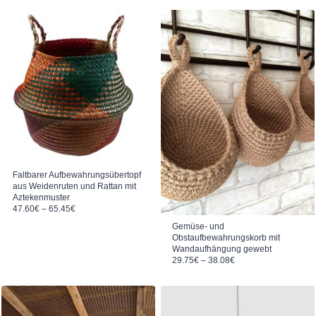
4.40
von 5
Faltbarer Aufbewahrungsübertopf
aus Weidenruten und Rattan mit
Aztekenmuster
Preisspanne: 47.60€ bis 65.45€
47.60
€
–
65.45
€
Gemüse- und
Obstaufbewahrungskorb mit
Wandaufhängung gewebt
Preisspanne: 29.75€ bis 38.08€
29.75
€
–
38.08
€