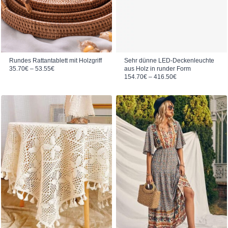
Rundes Rattantablett mit Holzgriff
Sehr dünne LED-Deckenleuchte
Preisspanne: 35.70€ bis 53.55€
35.70
€
–
53.55
€
aus Holz in runder Form
Preisspanne: 154.70€ bis 416.50€
154.70
€
–
416.50
€