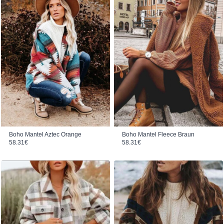
Boho Mantel Aztec Orange
Boho Mantel Fleece Braun
58.31
€
58.31
€