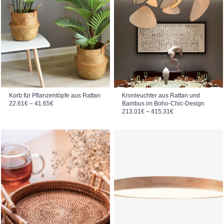
Korb für Pflanzentöpfe aus Rattan
Kronleuchter aus Rattan und
Preisspanne: 22.61€ bis 41.65€
22.61
€
–
41.65
€
Bambus im Boho-Chic-Design
Preisspanne: 213.01€ bis 415.31€
213.01
€
–
415.31
€