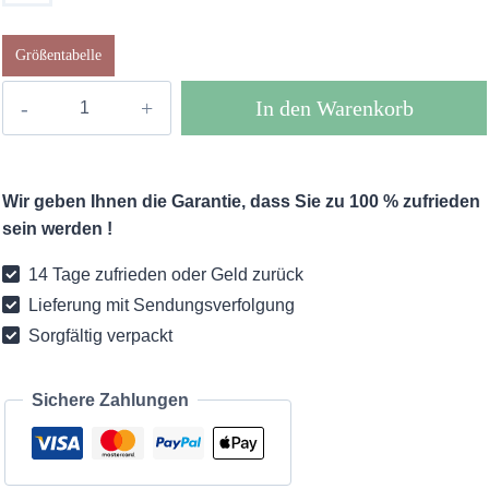
Größentabelle
Boho
In den Warenkorb
Maxi
Kleid
Neirin
Wir geben Ihnen die Garantie, dass Sie zu 100 % zufrieden
Schwarz
sein werden !
Menge
14 Tage zufrieden oder Geld zurück
Lieferung mit Sendungsverfolgung
Sorgfältig verpackt
Sichere Zahlungen