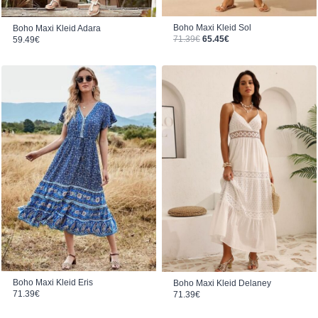
Boho Maxi Kleid Sol
Boho Maxi Kleid Adara
Ursprünglicher Preis war: 71.39€
Aktueller Preis ist: 65.45€.
71.39
€
65.45
€
59.49
€
Boho Maxi Kleid Eris
Boho Maxi Kleid Delaney
71.39
€
71.39
€