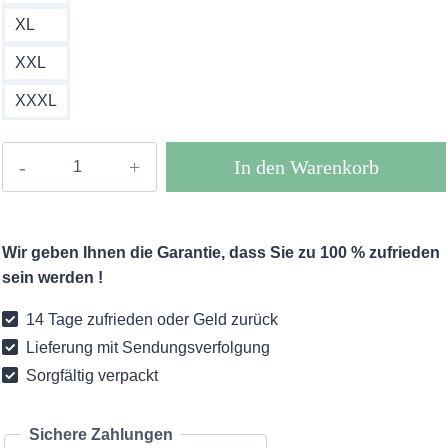
XL
XXL
XXXL
Boho
In den Warenkorb
Maxi
Kleid
Eclissi
Wir geben Ihnen die Garantie, dass Sie zu 100 % zufrieden
Menge
sein werden !
14 Tage zufrieden oder Geld zurück
Lieferung mit Sendungsverfolgung
Sorgfältig verpackt
Sichere Zahlungen