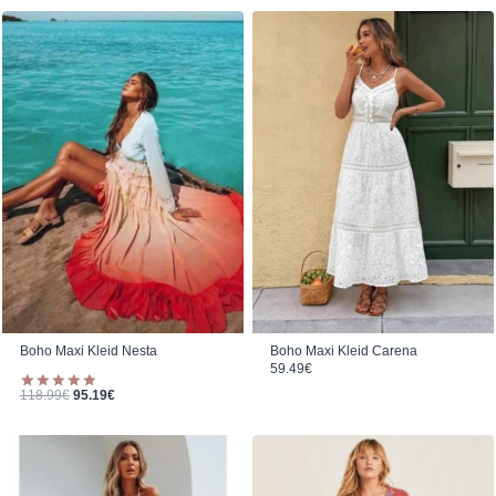
Boho Maxi Kleid Nesta
Boho Maxi Kleid Carena
59.49
€
Ursprünglicher Preis war: 118.99€
Aktueller Preis ist: 95.19€.
118.99
€
95.19
€
Bewertet
mit
5.00
von 5