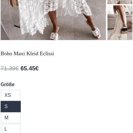
Boho Maxi Kleid Eclissi
Ursprünglicher
Aktueller
71.39
€
65.45
€
Preis
Preis
Größe
war:
ist:
XS
71.39€
65.45€.
S
M
L