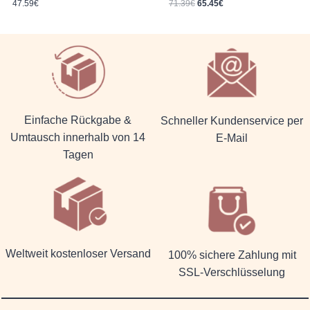
Ursprünglicher Preis war: 71.39€
Aktueller Preis ist: 65.45€.
47.59
€
71.39
€
65.45
€
Einfache Rückgabe &
Schneller Kundenservice per
Umtausch innerhalb von 14
E-Mail
Tagen
Weltweit kostenloser Versand
100% sichere Zahlung mit
SSL-Verschlüsselung