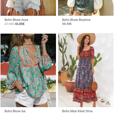
Boho Bluse Anya
Boho Bluse Bryanna
Ursprünglicher Preis war: 47.59€
Aktueller Preis ist: 41.65€.
47.59
€
41.65
€
59.49
€
Boho Bluse Isa
Boho Maxi Kleid Sirva