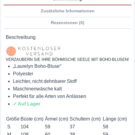
Zusätzliche Informationen
Rezensionen (0)
Beschreibung
VERZAUBERN SIE IHRE BÖHMISCHE SEELE MIT BOHO-BLUSEN!
„Laurelyn Boho-Bluse“
Polyester
Leichter, nicht dehnbarer Stoff
Maschinenwäsche kalt
Perfekt für alle Arten von Anlässen
✓ Auf Lager
Größe
Büste (cm)
Ärmel (cm)
Schultern (cm)
Länge (cm)
S
104
59
37
58
M
108
60
38
59