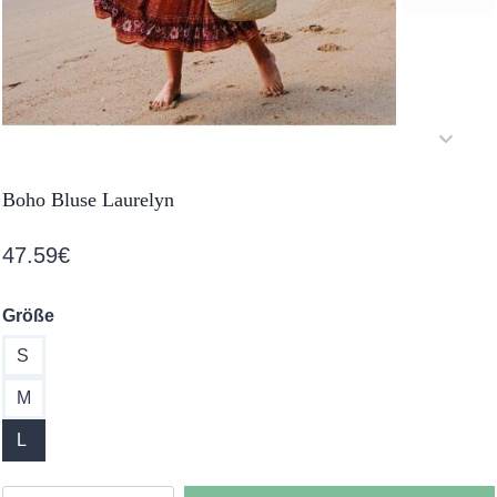
Boho Bluse Laurelyn
47.59
€
Größe
S
M
L