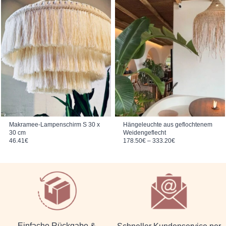
Makramee-Lampenschirm S 30 x
Hängeleuchte aus geflochtenem
30 cm
Weidengeflecht
Preisspanne: 178.50€ bis 333.20€
46.41
€
178.50
€
–
333.20
€
Einfache Rückgabe &