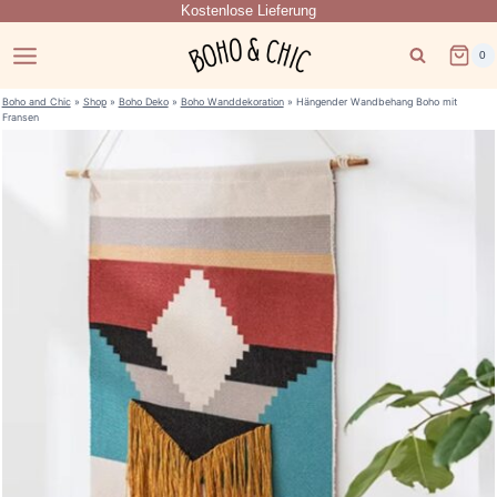
Kostenlose Lieferung
Zum
Inhalt
0
springen
Boho and Chic
»
Shop
»
Boho Deko
»
Boho Wanddekoration
»
Hängender Wandbehang Boho mit
Fransen