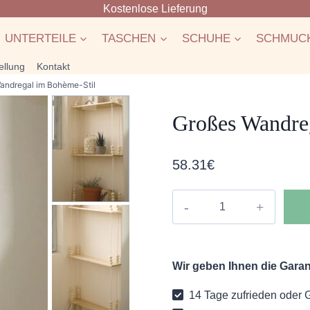
Kostenlose Lieferung
UNTERTEILE
TASCHEN
SCHUHE
SCHMUC
ellung
Kontakt
andregal im Bohème-Stil
Großes Wandre
58.31
€
Großes
Wandregal
im
Bohème-
Wir geben Ihnen die Garant
Stil
Menge
14 Tage zufrieden oder 