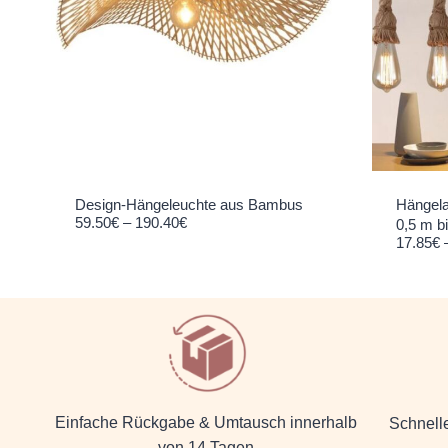
Design-Hängeleuchte aus Bambus
Hängela
Preisspanne: 59.50€ bis 190.40€
59.50
€
–
190.40
€
0,5 m b
17.85
€
Einfache Rückgabe & Umtausch innerhalb
Schnell
von 14 Tagen