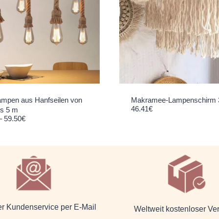
mpen aus Hanfseilen von
Makramee-Lampenschirm 
46.41
€
is 5 m
Preisspanne: 17.85€ bis 59.50€
–
59.50
€
er Kundenservice per E-Mail
Weltweit kostenloser Ve