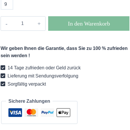
9
Flores
In den Warenkorb
artificiales
rosas
y
Wir geben Ihnen die Garantie, dass Sie zu 100 % zufrieden
eucalipto
sein werden !
de
estilo
14 Tage zufrieden oder Geld zurück
bohemio
Lieferung mit Sendungsverfolgung
Menge
Sorgfältig verpackt
Sichere Zahlungen