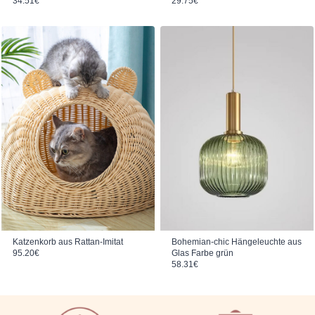
34.51
€
29.75
€
Katzenkorb aus Rattan-Imitat
Bohemian-chic Hängeleuchte aus
95.20
€
Glas Farbe grün
58.31
€