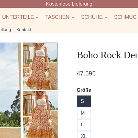
Kostenlose Lieferung
UNTERTEILE
TASCHEN
SCHUHE
SCHMUC
ellung
Kontakt
Boho Rock Den
47.59
€
Größe
S
M
L
XL