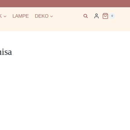
K
LAMPE
DEKO
0
isa