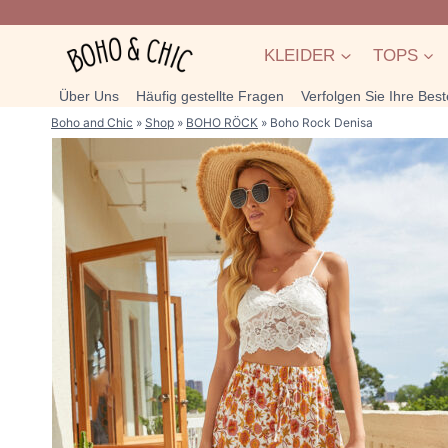
Zum
Inhalt
KLEIDER
TOPS
springen
Über Uns
Häufig gestellte Fragen
Verfolgen Sie Ihre Best
Boho and Chic
»
Shop
»
BOHO RÖCK
»
Boho Rock Denisa