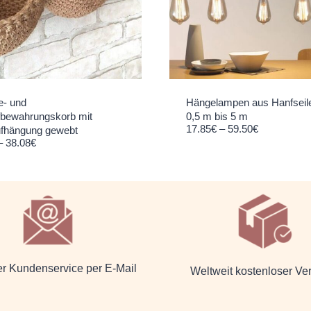
- und
Hängelampen aus Hanfseil
bewahrungskorb mit
0,5 m bis 5 m
Preisspanne: 17.85€ bis 59.50€
17.85
€
–
59.50
€
fhängung gewebt
Preisspanne: 29.75€ bis 38.08€
–
38.08
€
er Kundenservice per E-Mail
Weltweit kostenloser Ve