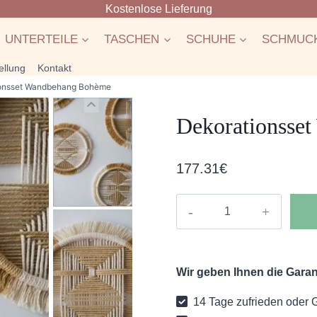
Kostenlose Lieferung
UNTERTEILE
TASCHEN
SCHUHE
SCHMUC
ellung
Kontakt
onsset Wandbehang Bohème
Dekorationsse
177.31
€
Dekorationsset
Wandbehang
Bohème
Menge
Wir geben Ihnen die Garant
14 Tage zufrieden oder 