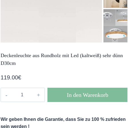
Deckenleuchte aus Rundholz mit Led (kaltweiß) sehr dünn
D30cm
119.00
€
Deckenleuchte
In den Warenkorb
aus
Rundholz
mit
Wir geben Ihnen die Garantie, dass Sie zu 100 % zufrieden
Led
sein werden !
(kaltweiß)