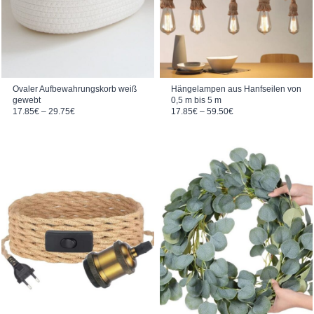
Ovaler Aufbewahrungskorb weiß
Hängelampen aus Hanfseilen von
gewebt
0,5 m bis 5 m
Preisspanne: 17.85€ bis 29.75€
Preisspanne: 17.85€ bis 59.50€
17.85
€
–
29.75
€
17.85
€
–
59.50
€