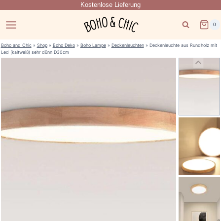
Kostenlose Lieferung
Zum
Inhalt
0
springen
Boho and Chic
»
Shop
»
Boho Deko
»
Boho Lampe
»
Deckenleuchten
»
Deckenleuchte aus Rundholz mit
Led (kaltweiß) sehr dünn D30cm