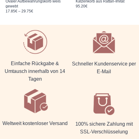
Ovaler Aufbewahrungskorb weiß
Katzenkorb aus Rattan-Imitat
gewebt
95.20
€
Preisspanne: 17.85€ bis 29.75€
17.85
€
–
29.75
€
Einfache Rückgabe &
Schneller Kundenservice per
Umtausch innerhalb von 14
E-Mail
Tagen
Weltweit kostenloser Versand
100% sichere Zahlung mit
SSL-Verschlüsselung