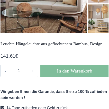
Leuchte Hängeleuchte aus geflochtenem Bambus, Design
141.61
€
Leuchte
In den Warenkorb
Hängeleuchte
aus
geflochtenem
Wir geben Ihnen die Garantie, dass Sie zu 100 % zufrieden
Bambus,
sein werden !
Design
Menge
14 Tage zufrieden oder Geld zurück