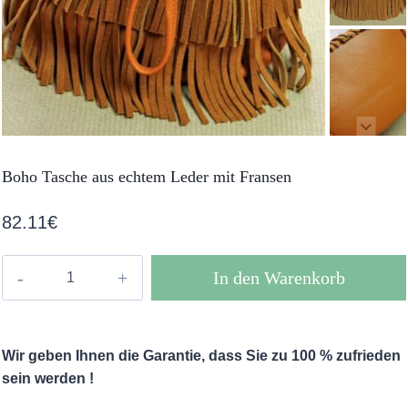
Boho Tasche aus echtem Leder mit Fransen
82.11
€
Boho
In den Warenkorb
Tasche
aus
echtem
Wir geben Ihnen die Garantie, dass Sie zu 100 % zufrieden
Leder
sein werden !
mit
Fransen