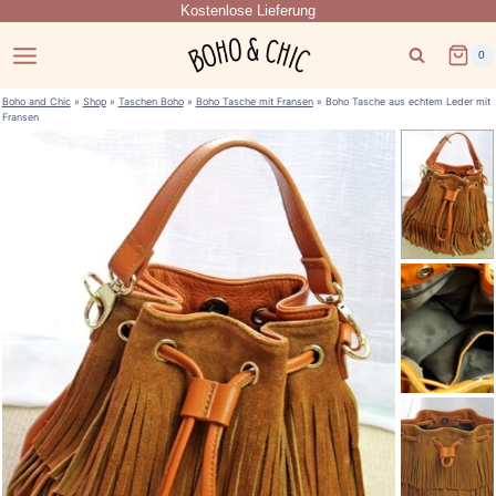
Kostenlose Lieferung
Zum
Inhalt
0
springen
Boho and Chic
»
Shop
»
Taschen Boho
»
Boho Tasche mit Fransen
»
Boho Tasche aus echtem Leder mit
Fransen