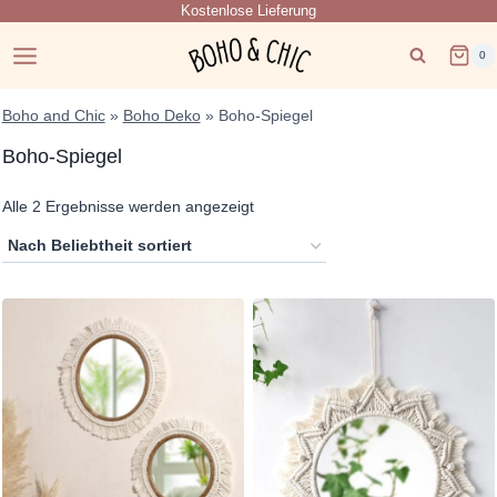
Kostenlose Lieferung
Zum
Inhalt
0
springen
Boho and Chic
»
Boho Deko
»
Boho-Spiegel
Boho-Spiegel
Nach
Alle 2 Ergebnisse werden angezeigt
Beliebtheit
sortiert