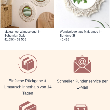
Makramee-Wandspiegel im
Wandspiegel aus Makramee im
Bohemian Style
Bohème-Stil
Preisspanne: 41.65€ bis 53.55€
41.65
€
–
53.55
€
46.41
€
Einfache Rückgabe &
Schneller Kundenservice per
Umtausch innerhalb von 14
E-Mail
Tagen